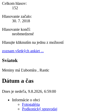
Celkom hlasov:
152
Hlasovanie začalo:
30. 7. 2018
Hlasovanie končí:
neobmedzené
Hlasujte kliknutím na jednu z možností
zoznam všetkých ankiet ...
Sviatok
Meniny má
Ľubomíra
, Rastic
Dátum a čas
Dnes je
nedeľa
,
9.8.2026
,
6:59:00
Informácie o obci
Fotogaléria
Podkonický spravodaj