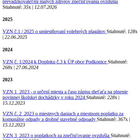
prevádzkovateľmi malých zdrojov znečisťovania ovzdušia
Stiahnuté:
35
x |
12.07.2026
2025
VZN č.1 / 2025 o umiestňovaní volebných plagátov
Stiahnuté:
128
x
|
22.06.2025
2024
VZN č. 1/2024 k Doplnku č.3 k ÚP obce Podkonice
Stiahnuté:
268
x |
27.06.2024
2023
VZN 1_2023 - o určení miesta a času zápisu dieťaťa na plnenie
povinnej školskej dochádzky v roku 2024
Stiahnuté:
228
x |
15.12.2023
VZN č. 2_2023 o miestnych daniach a miestnom poplatku za
komunálne odpady a drobné stavebné odpoady
Stiahnuté:
367
x |
15.12.2023
VZN 3_2023 o poplatkoch za znečisťovanie ovzdušia
Stiahnuté: