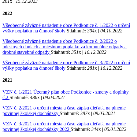
261
x |
15.12.2023
2022
Všeobecné záväzné nariadenie obce Podkonice č. 1/2022 o určení
výšky poplatku na činnosť školy
Stiahnuté:
304
x |
04.10.2022
Všeobecné záväzné nariadenie obce Podkonice č. 2/2022 o
miestnych daniach a miestnom poplatku za komunálne odpady a
drobné stavebné odpady
Stiahnuté:
351
x |
16.12.2022
Všeobecné záväzné nariadenie obce Podkonice č. 3/2022 o určení
výšky poplatku na činnosť školy
Stiahnuté:
281
x |
16.12.2022
2021
VZN č. 1/2021 Územný plán obce Podkonice - zmeny a doplnky
č.2
Stiahnuté:
486
x |
09.03.2021
VZN č. 2/2021 o určení miesta a času zápisu dieťaťa na plnenie
povinnej školskej dochádzky
Stiahnuté:
387
x |
09.03.2021
VZN č. 3/2021 o určení miesta a času zápisu dieťaťa na plnenie
povinnej školskej dochádzky 2022
Stiahnuté:
344
x |
05.01.2022