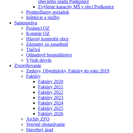
obecného úradu Podkonice
Zvýšenie kapacity MŠ v obci Podkonice
Protipožiarny poriadok
Inštitúcie a služby
Samospráva
Poslanci OZ
Komisie OZ
Hlavný kontrolór obce
Záznamy zo zasadnutí
Tlačivá
Odpadové hospodárstvo
Výrub drevín
Zverejňovanie
Zmluvy, Objednávky, Faktúry do roku 2019
Faktúry
Faktúry 2020
Faktúry 2021
Faktúry 2022
Faktúry 2023
Faktúry 2024
Faktúry 2025
Faktúry 2026
Archív ZFO
Verejné obstarávanie
Stavebný úrad