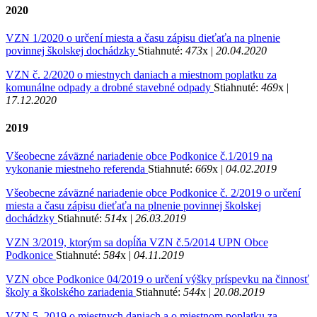
2020
VZN 1/2020 o určení miesta a času zápisu dieťaťa na plnenie
povinnej školskej dochádzky
Stiahnuté:
473
x |
20.04.2020
VZN č. 2/2020 o miestnych daniach a miestnom poplatku za
komunálne odpady a drobné stavebné odpady
Stiahnuté:
469
x |
17.12.2020
2019
Všeobecne záväzné nariadenie obce Podkonice č.1/2019 na
vykonanie miestneho referenda
Stiahnuté:
669
x |
04.02.2019
Všeobecne záväzné nariadenie obce Podkonice č. 2/2019 o určení
miesta a času zápisu dieťaťa na plnenie povinnej školskej
dochádzky
Stiahnuté:
514
x |
26.03.2019
VZN 3/2019, ktorým sa dopĺňa VZN č.5/2014 UPN Obce
Podkonice
Stiahnuté:
584
x |
04.11.2019
VZN obce Podkonice 04/2019 o určení výšky príspevku na činnosť
školy a školského zariadenia
Stiahnuté:
544
x |
20.08.2019
VZN 5_2019 o miestnych daniach a o miestnom poplatku za