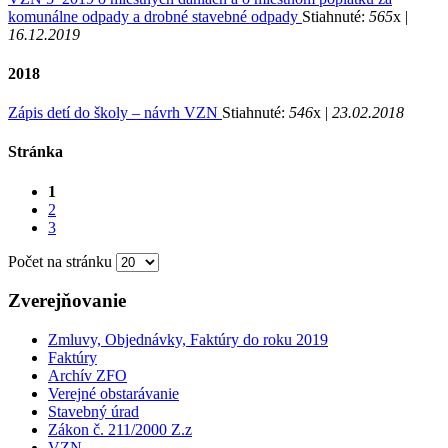
komunálne odpady a drobné stavebné odpady
Stiahnuté:
565
x |
16.12.2019
2018
Zápis detí do školy – návrh VZN
Stiahnuté:
546
x |
23.02.2018
Stránka
1
2
3
Počet na stránku
Zverejňovanie
Zmluvy, Objednávky, Faktúry do roku 2019
Faktúry
Archív ZFO
Verejné obstarávanie
Stavebný úrad
Zákon č. 211/2000 Z.z
VZN