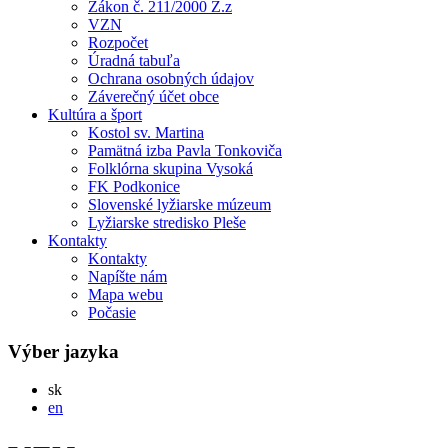
Zákon č. 211/2000 Z.z
VZN
Rozpočet
Úradná tabuľa
Ochrana osobných údajov
Záverečný účet obce
Kultúra a šport
Kostol sv. Martina
Pamätná izba Pavla Tonkoviča
Folklórna skupina Vysoká
FK Podkonice
Slovenské lyžiarske múzeum
Lyžiarske stredisko Pleše
Kontakty
Kontakty
Napíšte nám
Mapa webu
Počasie
Výber jazyka
Slovensky
sk
English
en