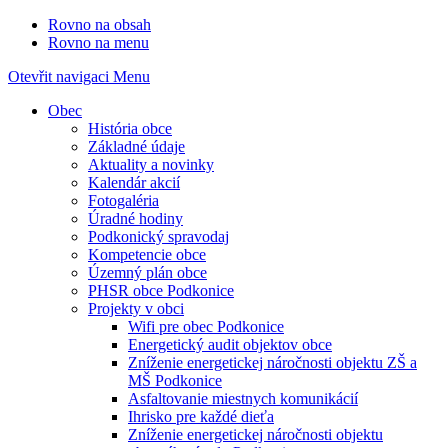
Rovno na obsah
Rovno na menu
Otevřit navigaci
Menu
Obec
História obce
Základné údaje
Aktuality a novinky
Kalendár akcií
Fotogaléria
Úradné hodiny
Podkonický spravodaj
Kompetencie obce
Územný plán obce
PHSR obce Podkonice
Projekty v obci
Wifi pre obec Podkonice
Energetický audit objektov obce
Zníženie energetickej náročnosti objektu ZŠ a
MŠ Podkonice
Asfaltovanie miestnych komunikácií
Ihrisko pre každé dieťa
Zníženie energetickej náročnosti objektu