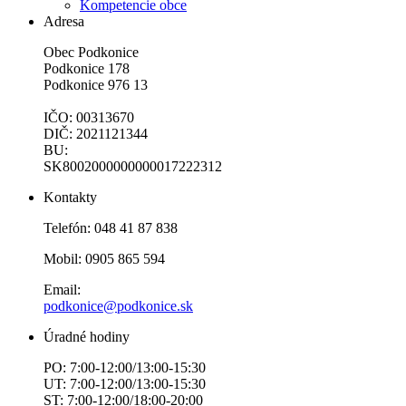
Kompetencie obce
Adresa
Obec Podkonice
Podkonice 178
Podkonice 976 13
IČO: 00313670
DIČ: 2021121344
BU:
SK8002000000000017222312
Kontakty
Telefón: 048 41 87 838
Mobil: 0905 865 594
Email:
podkonice@podkonice.sk
Úradné hodiny
PO: 7:00-12:00/13:00-15:30
UT: 7:00-12:00/13:00-15:30
ST: 7:00-12:00/18:00-20:00