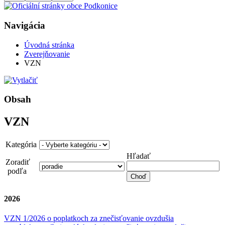
Navigácia
Úvodná stránka
Zverejňovanie
VZN
Obsah
VZN
Kategória
Hľadať
Zoradiť
podľa
2026
VZN 1/2026 o poplatkoch za znečisťovanie ovzdušia