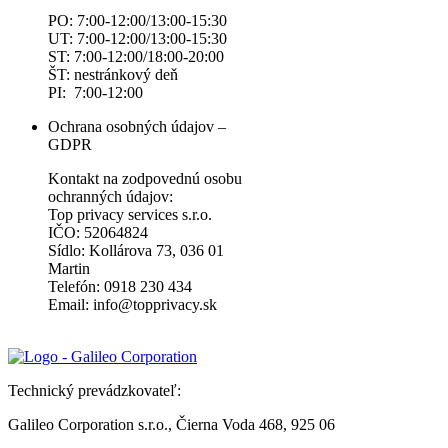
PO: 7:00-12:00/13:00-15:30
UT: 7:00-12:00/13:00-15:30
ST: 7:00-12:00/18:00-20:00
ŠT: nestránkový deň
PI: 7:00-12:00
Ochrana osobných údajov –
GDPR
Kontakt na zodpovednú osobu
ochranných údajov:
Top privacy services s.r.o.
IČO: 52064824
Sídlo: Kollárova 73, 036 01
Martin
Telefón: 0918 230 434
Email: info@topprivacy.sk
Technický prevádzkovateľ:
Galileo Corporation s.r.o., Čierna Voda 468, 925 06