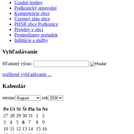
Úradné hodiny
Podkonický spravodaj
Kompetencie obce
Územný plán obce
PHSR obce Podkonice
Projekty v obci
Protipožiarny poriadok
Inštitúcie a služby
Vyhľadávanie
Hľadaný výraz:
rozšírené vyhľadávanie ...
Kalendár
mesiac
rok
Po
Ut
St
Št
Pia
So
Ne
27
28
29
30
31
1
2
3
4
5
6
7
8
9
10
11
12
13
14
15
16