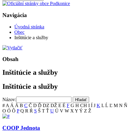
Navigácia
Úvodná stránka
Obec
Inštitúcie a služby
Obsah
Inštitúcie a služby
Inštitúcie a služby
Názov:
#
A
Á
Ä
B
C
Č
D
Ď
DZ
DŽ
E
É
F
G
H
CH
I
Í
J
K
L
Ĺ
Ľ
M
N
Ň
O
Ó
Ô
P
Q
R
Ŕ
S
Š
T
Ť
U
Ú
V
W
X
Y
Ý
Z
Ž
COOP Jednota