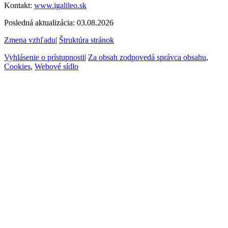
Kontakt:
www.igalileo.sk
Posledná aktualizácia: 03.08.2026
Zmena vzhľadu
|
Štruktúra stránok
Vyhlásenie o prístupnosti
|
Za obsah zodpovedá správca obsahu
,
Cookies
,
Webové sídlo