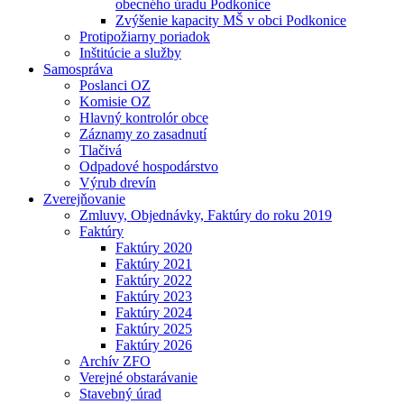
obecného úradu Podkonice
Zvýšenie kapacity MŠ v obci Podkonice
Protipožiarny poriadok
Inštitúcie a služby
Samospráva
Poslanci OZ
Komisie OZ
Hlavný kontrolór obce
Záznamy zo zasadnutí
Tlačivá
Odpadové hospodárstvo
Výrub drevín
Zverejňovanie
Zmluvy, Objednávky, Faktúry do roku 2019
Faktúry
Faktúry 2020
Faktúry 2021
Faktúry 2022
Faktúry 2023
Faktúry 2024
Faktúry 2025
Faktúry 2026
Archív ZFO
Verejné obstarávanie
Stavebný úrad