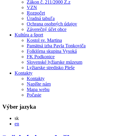
Zákon č. 211/2000 Z.z
VZN
Rozpočet
Úradná tabuľa
Ochrana osobných údajov
Záverečný účet obce
Kultúra a šport
Kostol sv. Martina
Pamätná izba Pavla Tonkoviča
Folklórna skupina Vysoká
FK Podkonice
Slovenské lyžiarske múzeum
Lyžiarske stredisko Pleše
Kontakty
Kontakty
Napíšte nám
Mapa webu
Počasie
Výber jazyka
Slovensky
sk
English
en