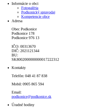
Informácie o obci
Fotogaléria
Podkonický spravodaj
Kompetencie obce
Adresa
Obec Podkonice
Podkonice 178
Podkonice 976 13
IČO: 00313670
DIČ: 2021121344
BU:
SK8002000000000017222312
Kontakty
Telefón: 048 41 87 838
Mobil: 0905 865 594
Email:
podkonice@podkonice.sk
Úradné hodiny