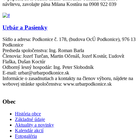
návštevu, zavolajte pána Milana Kostúra na 0908 922 039
Urbár a Pasienky
Sídlo a adresa: Podkonice č. 178, (budova OcÚ Podkonice), 976 13
Podkonice
Predseda spoločenstva: Ing. Roman Barla
Členovia: Jozef Turčan, Martin Očenáš, Jozef Kostúr, Ľudovít
Flaška, Dušan Koctúr
Odborný lesný hospodár: Ing. Peter Slobodník
E-mail: urbar@urbarpodkonice.sk
Informácie o zasadnutiach a kontakty na členov výboru, nájdete na
webovej stránke spoločenstva: www.urbarpodkonice.sk
Obec
História obce
Základné údaje
Aktuality a novinky
Kalendár akcií
Fotogaléria