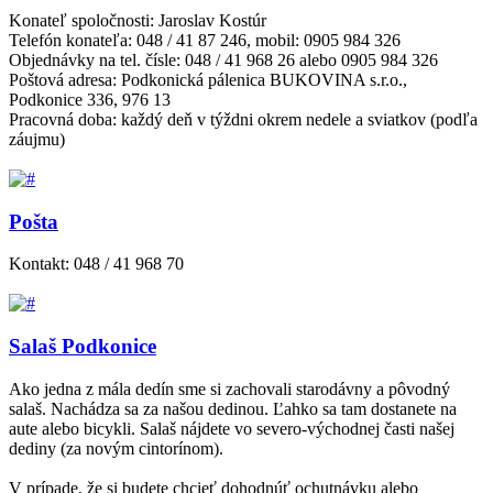
Konateľ spoločnosti: Jaroslav Kostúr
Telefón konateľa: 048 / 41 87 246, mobil: 0905 984 326
Objednávky na tel. čísle: 048 / 41 968 26 alebo 0905 984 326
Poštová adresa: Podkonická pálenica BUKOVINA s.r.o.,
Podkonice 336, 976 13
Pracovná doba: každý deň v týždni okrem nedele a sviatkov (podľa
záujmu)
Pošta
Kontakt: 048 / 41 968 70
Salaš Podkonice
Ako jedna z mála dedín sme si zachovali starodávny a pôvodný
salaš. Nachádza sa za našou dedinou. Ľahko sa tam dostanete na
aute alebo bicykli. Salaš nájdete vo severo-východnej časti našej
dediny (za novým cintorínom).
V prípade, že si budete chcieť dohodnúť ochutnávku alebo