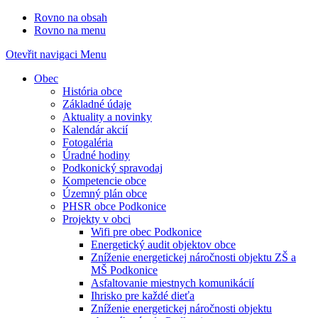
Rovno na obsah
Rovno na menu
Otevřit navigaci
Menu
Obec
História obce
Základné údaje
Aktuality a novinky
Kalendár akcií
Fotogaléria
Úradné hodiny
Podkonický spravodaj
Kompetencie obce
Územný plán obce
PHSR obce Podkonice
Projekty v obci
Wifi pre obec Podkonice
Energetický audit objektov obce
Zníženie energetickej náročnosti objektu ZŠ a
MŠ Podkonice
Asfaltovanie miestnych komunikácií
Ihrisko pre každé dieťa
Zníženie energetickej náročnosti objektu