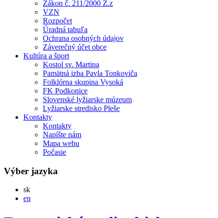
Zákon č. 211/2000 Z.z
VZN
Rozpočet
Úradná tabuľa
Ochrana osobných údajov
Záverečný účet obce
Kultúra a šport
Kostol sv. Martina
Pamätná izba Pavla Tonkoviča
Folklórna skupina Vysoká
FK Podkonice
Slovenské lyžiarske múzeum
Lyžiarske stredisko Pleše
Kontakty
Kontakty
Napíšte nám
Mapa webu
Počasie
Výber jazyka
Slovensky
sk
English
en