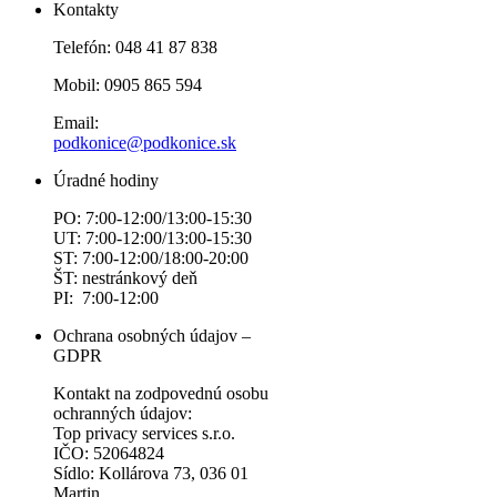
Kontakty
Telefón: 048 41 87 838
Mobil: 0905 865 594
Email:
podkonice@podkonice.sk
Úradné hodiny
PO: 7:00-12:00/13:00-15:30
UT: 7:00-12:00/13:00-15:30
ST: 7:00-12:00/18:00-20:00
ŠT: nestránkový deň
PI: 7:00-12:00
Ochrana osobných údajov –
GDPR
Kontakt na zodpovednú osobu
ochranných údajov:
Top privacy services s.r.o.
IČO: 52064824
Sídlo: Kollárova 73, 036 01
Martin