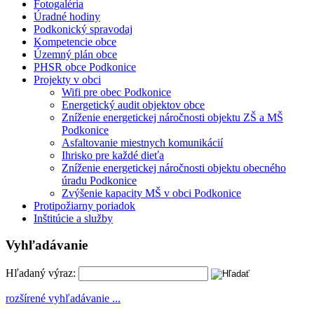
Fotogaléria
Úradné hodiny
Podkonický spravodaj
Kompetencie obce
Územný plán obce
PHSR obce Podkonice
Projekty v obci
Wifi pre obec Podkonice
Energetický audit objektov obce
Zníženie energetickej náročnosti objektu ZŠ a MŠ
Podkonice
Asfaltovanie miestnych komunikácií
Ihrisko pre každé dieťa
Zníženie energetickej náročnosti objektu obecného
úradu Podkonice
Zvýšenie kapacity MŠ v obci Podkonice
Protipožiarny poriadok
Inštitúcie a služby
Vyhľadávanie
Hľadaný výraz:
rozšírené vyhľadávanie ...