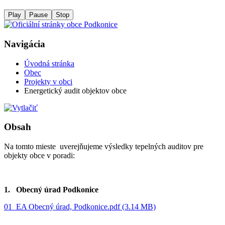
Play
Pause
Stop
Navigácia
Úvodná stránka
Obec
Projekty v obci
Energetický audit objektov obce
Obsah
Na tomto mieste uverejňujeme výsledky tepelných auditov pre
objekty obce v poradi:
1. Obecný úrad Podkonice
01_EA Obecný úrad, Podkonice.pdf (3.14 MB)