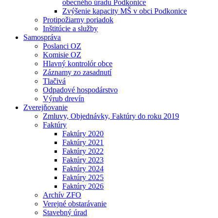
obecného úradu Podkonice
Zvýšenie kapacity MŠ v obci Podkonice
Protipožiarny poriadok
Inštitúcie a služby
Samospráva
Poslanci OZ
Komisie OZ
Hlavný kontrolór obce
Záznamy zo zasadnutí
Tlačivá
Odpadové hospodárstvo
Výrub drevín
Zverejňovanie
Zmluvy, Objednávky, Faktúry do roku 2019
Faktúry
Faktúry 2020
Faktúry 2021
Faktúry 2022
Faktúry 2023
Faktúry 2024
Faktúry 2025
Faktúry 2026
Archív ZFO
Verejné obstarávanie
Stavebný úrad