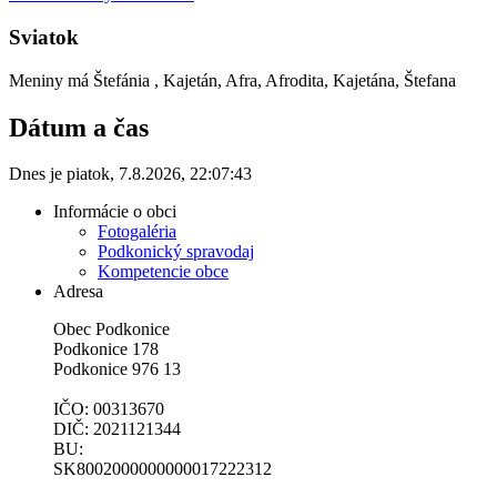
Sviatok
Meniny má
Štefánia
, Kajetán, Afra, Afrodita, Kajetána, Štefana
Dátum a čas
Dnes je
piatok
,
7.8.2026
,
22:07:43
Informácie o obci
Fotogaléria
Podkonický spravodaj
Kompetencie obce
Adresa
Obec Podkonice
Podkonice 178
Podkonice 976 13
IČO: 00313670
DIČ: 2021121344
BU:
SK8002000000000017222312