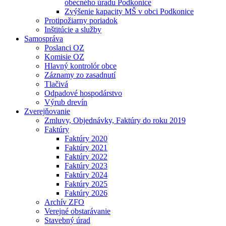
obecného úradu Podkonice
Zvýšenie kapacity MŠ v obci Podkonice
Protipožiarny poriadok
Inštitúcie a služby
Samospráva
Poslanci OZ
Komisie OZ
Hlavný kontrolór obce
Záznamy zo zasadnutí
Tlačivá
Odpadové hospodárstvo
Výrub drevín
Zverejňovanie
Zmluvy, Objednávky, Faktúry do roku 2019
Faktúry
Faktúry 2020
Faktúry 2021
Faktúry 2022
Faktúry 2023
Faktúry 2024
Faktúry 2025
Faktúry 2026
Archív ZFO
Verejné obstarávanie
Stavebný úrad