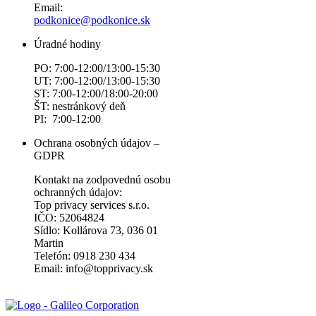
Email:
podkonice@podkonice.sk
Úradné hodiny
PO: 7:00-12:00/13:00-15:30
UT: 7:00-12:00/13:00-15:30
ST: 7:00-12:00/18:00-20:00
ŠT: nestránkový deň
PI: 7:00-12:00
Ochrana osobných údajov –
GDPR
Kontakt na zodpovednú osobu
ochranných údajov:
Top privacy services s.r.o.
IČO: 52064824
Sídlo: Kollárova 73, 036 01
Martin
Telefón: 0918 230 434
Email: info@topprivacy.sk