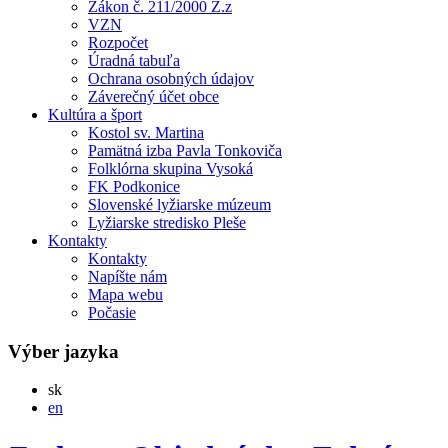
Zákon č. 211/2000 Z.z
VZN
Rozpočet
Úradná tabuľa
Ochrana osobných údajov
Záverečný účet obce
Kultúra a šport
Kostol sv. Martina
Pamätná izba Pavla Tonkoviča
Folklórna skupina Vysoká
FK Podkonice
Slovenské lyžiarske múzeum
Lyžiarske stredisko Pleše
Kontakty
Kontakty
Napíšte nám
Mapa webu
Počasie
Výber jazyka
Slovensky
sk
English
en