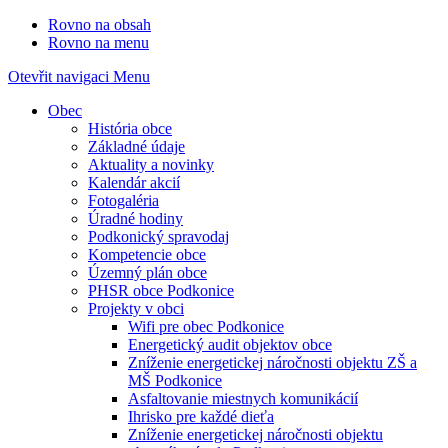
Rovno na obsah
Rovno na menu
Otevřit navigaci
Menu
Obec
História obce
Základné údaje
Aktuality a novinky
Kalendár akcií
Fotogaléria
Úradné hodiny
Podkonický spravodaj
Kompetencie obce
Územný plán obce
PHSR obce Podkonice
Projekty v obci
Wifi pre obec Podkonice
Energetický audit objektov obce
Zníženie energetickej náročnosti objektu ZŠ a
MŠ Podkonice
Asfaltovanie miestnych komunikácií
Ihrisko pre každé dieťa
Zníženie energetickej náročnosti objektu