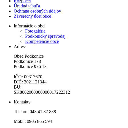
Rozpočet
Úradná tabuľa
Ochrana osobných údajov
Záverečný účet obce
Informácie o obci
Fotogaléria
Podkonický spravodaj
Kompetencie obce
Adresa
Obec Podkonice
Podkonice 178
Podkonice 976 13
IČO: 00313670
DIČ: 2021121344
BU:
SK8002000000000017222312
Kontakty
Telefón: 048 41 87 838
Mobil: 0905 865 594