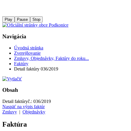
Play
Pause
Stop
Navigácia
Úvodná stránka
Zverejňovanie
Zmluvy, Objednávky, Faktúry do roku...
Faktúry
Detail faktúry 036/2019
Obsah
Detail faktúry
č.:
036/2019
Naspäť na výpis faktúr
Zmluvy
|
Objednávky
Faktúra