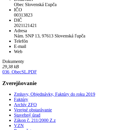
Obec Slovenská Ľupča
IČO
00313823
DIČ
2021121421
Adresa
Nám. SNP 13, 97613 Slovenská ľupča
Telefón
E-mail
Web
Dokumenty
29,38 kB
036_ObecSL.PDF
Zverejňovanie
Zmluvy, Objednávky, Faktúry do roku 2019
Faktúry
Archív ZFO
Verejné obstarávanie
Stavebný úrad
Zákon č. 211/2000 Z.z
VZN