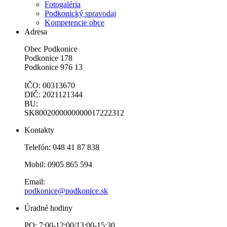
Fotogaléria
Podkonický spravodaj
Kompetencie obce
Adresa
Obec Podkonice
Podkonice 178
Podkonice 976 13
IČO: 00313670
DIČ: 2021121344
BU:
SK8002000000000017222312
Kontakty
Telefón: 048 41 87 838
Mobil: 0905 865 594
Email:
podkonice@podkonice.sk
Úradné hodiny
PO: 7:00-12:00/13:00-15:30