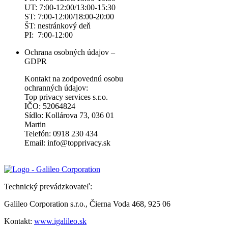
UT: 7:00-12:00/13:00-15:30
ST: 7:00-12:00/18:00-20:00
ŠT: nestránkový deň
PI: 7:00-12:00
Ochrana osobných údajov –
GDPR
Kontakt na zodpovednú osobu
ochranných údajov:
Top privacy services s.r.o.
IČO: 52064824
Sídlo: Kollárova 73, 036 01
Martin
Telefón: 0918 230 434
Email: info@topprivacy.sk
Technický prevádzkovateľ:
Galileo Corporation s.r.o., Čierna Voda 468, 925 06
Kontakt:
www.igalileo.sk