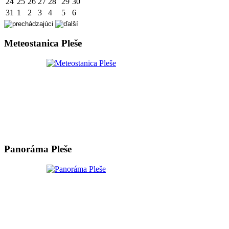
24
25
26
27
28
29
30
31
1
2
3
4
5
6
Meteostanica Pleše
Panoráma Pleše