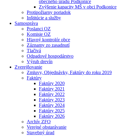
obecného úradu Podkonice
Zvýšenie kapacity MŠ v obci Podkonice
Protipožiarny poriadok
Inštitúcie a služby
Samospráva
Poslanci OZ
Komisie OZ
Hlavný kontrolór obce
Záznamy zo zasadnutí
Tlačivá
Odpadové hospodárstvo
Výrub drevín
Zverejňovanie
Zmluvy, Objednávky, Faktúry do roku 2019
Faktúry
Faktúry 2020
Faktúry 2021
Faktúry 2022
Faktúry 2023
Faktúry 2024
Faktúry 2025
Faktúry 2026
Archív ZFO
Verejné obstarávanie
Stavebný úrad