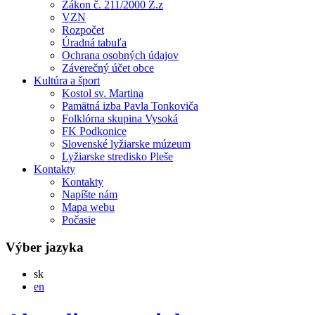
Zákon č. 211/2000 Z.z
VZN
Rozpočet
Úradná tabuľa
Ochrana osobných údajov
Záverečný účet obce
Kultúra a šport
Kostol sv. Martina
Pamätná izba Pavla Tonkoviča
Folklórna skupina Vysoká
FK Podkonice
Slovenské lyžiarske múzeum
Lyžiarske stredisko Pleše
Kontakty
Kontakty
Napíšte nám
Mapa webu
Počasie
Výber jazyka
Slovensky
sk
English
en