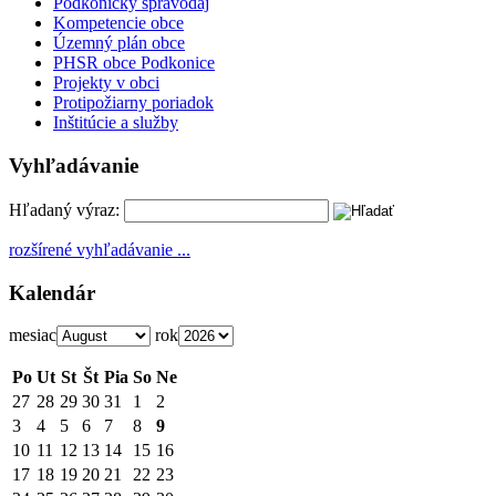
Podkonický spravodaj
Kompetencie obce
Územný plán obce
PHSR obce Podkonice
Projekty v obci
Protipožiarny poriadok
Inštitúcie a služby
Vyhľadávanie
Hľadaný výraz:
rozšírené vyhľadávanie ...
Kalendár
mesiac
rok
Po
Ut
St
Št
Pia
So
Ne
27
28
29
30
31
1
2
3
4
5
6
7
8
9
10
11
12
13
14
15
16
17
18
19
20
21
22
23