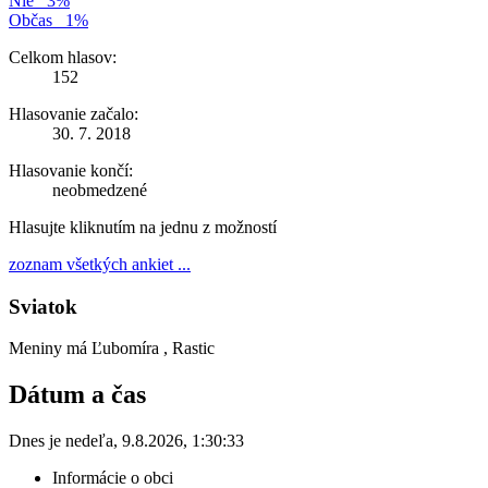
Nie
3%
Občas
1%
Celkom hlasov:
152
Hlasovanie začalo:
30. 7. 2018
Hlasovanie končí:
neobmedzené
Hlasujte kliknutím na jednu z možností
zoznam všetkých ankiet ...
Sviatok
Meniny má
Ľubomíra
, Rastic
Dátum a čas
Dnes je
nedeľa
,
9.8.2026
,
1:30:33
Informácie o obci