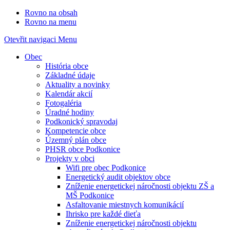
Rovno na obsah
Rovno na menu
Otevřit navigaci
Menu
Obec
História obce
Základné údaje
Aktuality a novinky
Kalendár akcií
Fotogaléria
Úradné hodiny
Podkonický spravodaj
Kompetencie obce
Územný plán obce
PHSR obce Podkonice
Projekty v obci
Wifi pre obec Podkonice
Energetický audit objektov obce
Zníženie energetickej náročnosti objektu ZŠ a
MŠ Podkonice
Asfaltovanie miestnych komunikácií
Ihrisko pre každé dieťa
Zníženie energetickej náročnosti objektu