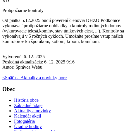
RD
Protipožiarne kontroly
Od piatka 5.12.2025 budú poverení členovia DHZO Podkonice
vykonávať protipožiarne obhliadky a kontroly rodinných domov
(vykurovacie telesá,komíny, stav únikových ciest, ...). Kontroly sa
vykonávajú v 5 ročných cykloch. Umožnite prosíme vstup našich
kontrolórov ku šporákom, kotlom, krbom, komínom.
Vytvorené: 6. 12. 2025
Posledná aktualizácia: 6. 12. 2025 9:16
Autor:
Správca Webu
<
Späť na Aktuality a novinky
hore
Obec
História obce
Základné údaje
Aktuality a novinky
Kalendár akcií
Fotogaléria
Úradné hodiny