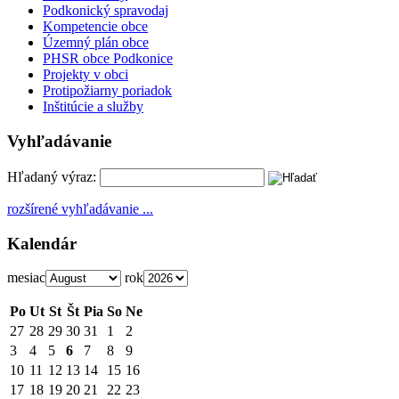
Podkonický spravodaj
Kompetencie obce
Územný plán obce
PHSR obce Podkonice
Projekty v obci
Protipožiarny poriadok
Inštitúcie a služby
Vyhľadávanie
Hľadaný výraz:
rozšírené vyhľadávanie ...
Kalendár
mesiac
rok
Po
Ut
St
Št
Pia
So
Ne
27
28
29
30
31
1
2
3
4
5
6
7
8
9
10
11
12
13
14
15
16
17
18
19
20
21
22
23