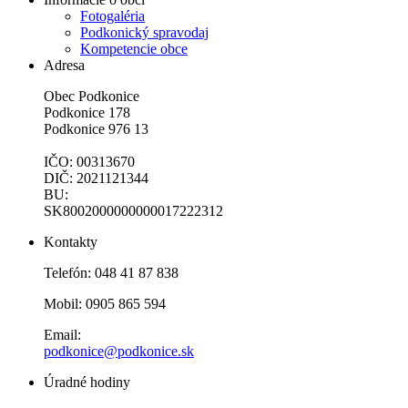
Fotogaléria
Podkonický spravodaj
Kompetencie obce
Adresa
Obec Podkonice
Podkonice 178
Podkonice 976 13
IČO: 00313670
DIČ: 2021121344
BU:
SK8002000000000017222312
Kontakty
Telefón: 048 41 87 838
Mobil: 0905 865 594
Email:
podkonice@podkonice.sk
Úradné hodiny