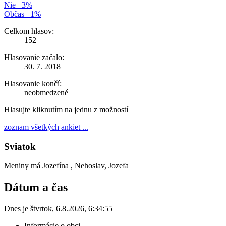
Nie
3%
Občas
1%
Celkom hlasov:
152
Hlasovanie začalo:
30. 7. 2018
Hlasovanie končí:
neobmedzené
Hlasujte kliknutím na jednu z možností
zoznam všetkých ankiet ...
Sviatok
Meniny má
Jozefína
, Nehoslav, Jozefa
Dátum a čas
Dnes je
štvrtok
,
6.8.2026
,
6:34:55
Informácie o obci