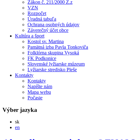
Zákon č. 211/2000 Z.z
VZN
Rozpočet
Úradná tabuľa
Ochrana osobných údajov
Záverečný účet obce
Kultúra a šport
Kostol sv. Martina
Pamätná izba Pavla Tonkoviča
Folklórna skupina Vysoká
FK Podkonice
Slovenské lyžiarske múzeum
Lyžiarske stredisko Pleše
Kontakty
Kontakty
Napíšte nám
Mapa webu
Počasie
Výber jazyka
Slovensky
sk
English
en