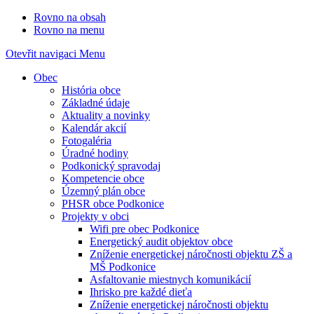
Rovno na obsah
Rovno na menu
Otevřit navigaci
Menu
Obec
História obce
Základné údaje
Aktuality a novinky
Kalendár akcií
Fotogaléria
Úradné hodiny
Podkonický spravodaj
Kompetencie obce
Územný plán obce
PHSR obce Podkonice
Projekty v obci
Wifi pre obec Podkonice
Energetický audit objektov obce
Zníženie energetickej náročnosti objektu ZŠ a
MŠ Podkonice
Asfaltovanie miestnych komunikácií
Ihrisko pre každé dieťa
Zníženie energetickej náročnosti objektu