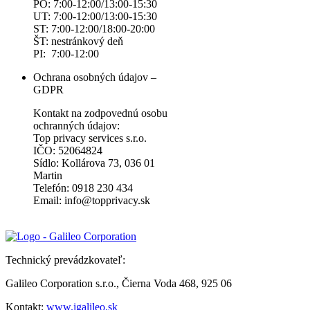
PO: 7:00-12:00/13:00-15:30
UT: 7:00-12:00/13:00-15:30
ST: 7:00-12:00/18:00-20:00
ŠT: nestránkový deň
PI: 7:00-12:00
Ochrana osobných údajov –
GDPR
Kontakt na zodpovednú osobu
ochranných údajov:
Top privacy services s.r.o.
IČO: 52064824
Sídlo: Kollárova 73, 036 01
Martin
Telefón: 0918 230 434
Email: info@topprivacy.sk
Technický prevádzkovateľ:
Galileo Corporation s.r.o., Čierna Voda 468, 925 06
Kontakt:
www.igalileo.sk