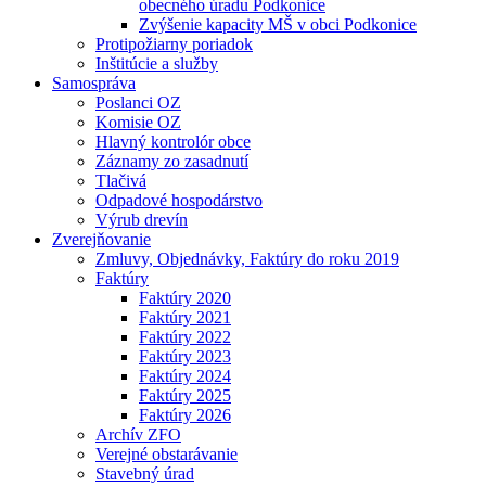
obecného úradu Podkonice
Zvýšenie kapacity MŠ v obci Podkonice
Protipožiarny poriadok
Inštitúcie a služby
Samospráva
Poslanci OZ
Komisie OZ
Hlavný kontrolór obce
Záznamy zo zasadnutí
Tlačivá
Odpadové hospodárstvo
Výrub drevín
Zverejňovanie
Zmluvy, Objednávky, Faktúry do roku 2019
Faktúry
Faktúry 2020
Faktúry 2021
Faktúry 2022
Faktúry 2023
Faktúry 2024
Faktúry 2025
Faktúry 2026
Archív ZFO
Verejné obstarávanie
Stavebný úrad