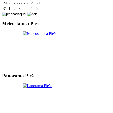
24
25
26
27
28
29
30
31
1
2
3
4
5
6
Meteostanica Pleše
Panoráma Pleše