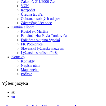
Zákon č. 211/2000 Z.z
VZN
Rozpočet
Úradná tabuľa
Ochrana osobných údajov
Záverečný účet obce
Kultúra a šport
Kostol sv. Martina
Pamätná izba Pavla Tonkoviča
Folklórna skupina Vysoká
FK Podkonice
Slovenské lyžiarske múzeum
Lyžiarske stredisko Pleše
Kontakty
Kontakty
Napíšte nám
Mapa webu
Počasie
Výber jazyka
Slovensky
sk
English
en