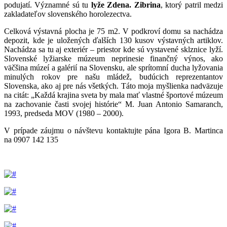
podujatí. Významné sú tu
lyže Zdena. Zibrina
, ktorý patril medzi
zakladateľov slovenského horolezectva.
Celková výstavná plocha je 75 m2. V podkroví domu sa nachádza
depozit, kde je uložených ďalších 130 kusov výstavných artiklov.
Nachádza sa tu aj exteriér – priestor kde sú vystavené sklznice lyží.
Slovenské lyžiarske múzeum neprinesie finančný výnos, ako
väčšina múzeí a galérií na Slovensku, ale sprítomní ducha lyžovania
minulých rokov pre našu mládež, budúcich reprezentantov
Slovenska, ako aj pre nás všetkých. Táto moja myšlienka nadväzuje
na citát: „Každá krajina sveta by mala mať vlastné športové múzeum
na zachovanie časti svojej histórie“ M. Juan Antonio Samaranch,
1993, predseda MOV (1980 – 2000).
V prípade záujmu o návštevu kontaktujte pána Igora B. Martinca
na 0907 142 135