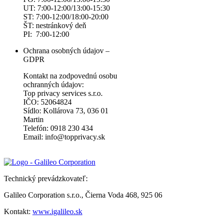
UT: 7:00-12:00/13:00-15:30
ST: 7:00-12:00/18:00-20:00
ŠT: nestránkový deň
PI: 7:00-12:00
Ochrana osobných údajov –
GDPR
Kontakt na zodpovednú osobu
ochranných údajov:
Top privacy services s.r.o.
IČO: 52064824
Sídlo: Kollárova 73, 036 01
Martin
Telefón: 0918 230 434
Email: info@topprivacy.sk
Technický prevádzkovateľ:
Galileo Corporation s.r.o., Čierna Voda 468, 925 06
Kontakt:
www.igalileo.sk