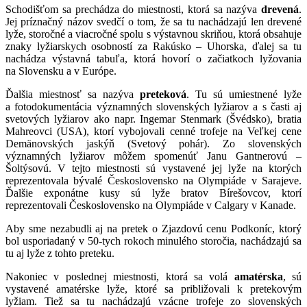
Schodišťom sa prechádza do miestnosti, ktorá sa nazýva
drevená
.
Jej príznačný názov svedčí o tom, že sa tu nachádzajú len drevené
lyže, storočné a viacročné spolu s výstavnou skriňou, ktorá obsahuje
znaky lyžiarskych osobností za Rakúsko – Uhorska, ďalej sa tu
nachádza výstavná tabuľa, ktorá hovorí o začiatkoch lyžovania
na Slovensku a v Európe.
Ďalšia miestnosť sa nazýva
preteková
. Tu sú umiestnené lyže
a fotodokumentácia významných slovenských lyžiarov a s časti aj
svetových lyžiarov ako napr. Ingemar Stenmark (Švédsko), bratia
Mahreovci (USA), ktorí vybojovali cenné trofeje na Veľkej cene
Demänovských jaskýň (Svetový pohár). Zo slovenských
významných lyžiarov môžem spomenúť Janu Gantnerovú –
Šoltýsovú. V tejto miestnosti sú vystavené jej lyže na ktorých
reprezentovala bývalé Československo na Olympiáde v Sarajeve.
Ďalšie exponátne kusy sú lyže bratov Bírešovcov, ktorí
reprezentovali Československo na Olympiáde v Calgary v Kanade.
Aby sme nezabudli aj na pretek o Zjazdovú cenu Podkoníc, ktorý
bol usporiadaný v 50-tych rokoch minulého storočia, nachádzajú sa
tu aj lyže z tohto preteku.
Nakoniec v poslednej miestnosti, ktorá sa volá
amatérska
, sú
vystavené amatérske lyže, ktoré sa približovali k pretekovým
lyžiam. Tiež sa tu nachádzajú vzácne trofeje zo slovenských