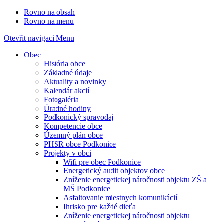
Rovno na obsah
Rovno na menu
Otevřit navigaci
Menu
Obec
História obce
Základné údaje
Aktuality a novinky
Kalendár akcií
Fotogaléria
Úradné hodiny
Podkonický spravodaj
Kompetencie obce
Územný plán obce
PHSR obce Podkonice
Projekty v obci
Wifi pre obec Podkonice
Energetický audit objektov obce
Zníženie energetickej náročnosti objektu ZŠ a
MŠ Podkonice
Asfaltovanie miestnych komunikácií
Ihrisko pre každé dieťa
Zníženie energetickej náročnosti objektu