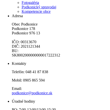
Fotogaléria
Podkonický spravodaj
Kompetencie obce
Adresa
Obec Podkonice
Podkonice 178
Podkonice 976 13
IČO: 00313670
DIČ: 2021121344
BU:
SK8002000000000017222312
Kontakty
Telefón: 048 41 87 838
Mobil: 0905 865 594
Email:
podkonice@podkonice.sk
Úradné hodiny
PO: 7:00-12:00/13:00-15:30