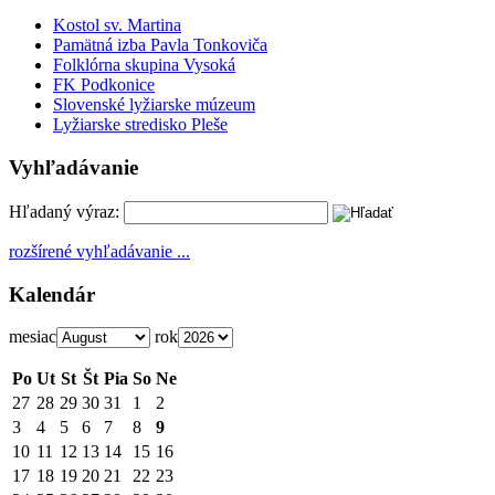
Kostol sv. Martina
Pamätná izba Pavla Tonkoviča
Folklórna skupina Vysoká
FK Podkonice
Slovenské lyžiarske múzeum
Lyžiarske stredisko Pleše
Vyhľadávanie
Hľadaný výraz:
rozšírené vyhľadávanie ...
Kalendár
mesiac
rok
Po
Ut
St
Št
Pia
So
Ne
27
28
29
30
31
1
2
3
4
5
6
7
8
9
10
11
12
13
14
15
16
17
18
19
20
21
22
23