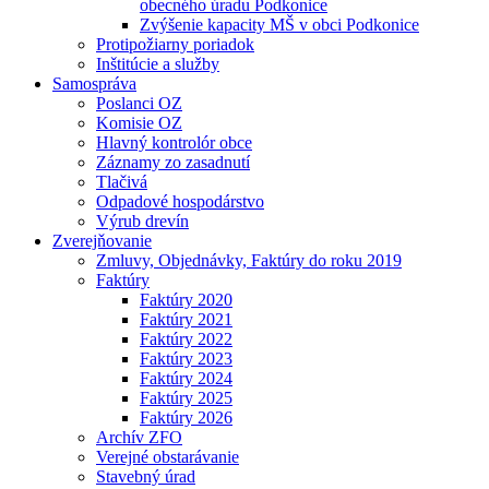
obecného úradu Podkonice
Zvýšenie kapacity MŠ v obci Podkonice
Protipožiarny poriadok
Inštitúcie a služby
Samospráva
Poslanci OZ
Komisie OZ
Hlavný kontrolór obce
Záznamy zo zasadnutí
Tlačivá
Odpadové hospodárstvo
Výrub drevín
Zverejňovanie
Zmluvy, Objednávky, Faktúry do roku 2019
Faktúry
Faktúry 2020
Faktúry 2021
Faktúry 2022
Faktúry 2023
Faktúry 2024
Faktúry 2025
Faktúry 2026
Archív ZFO
Verejné obstarávanie
Stavebný úrad