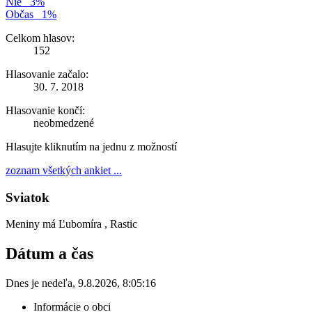
Nie
3%
Občas
1%
Celkom hlasov:
152
Hlasovanie začalo:
30. 7. 2018
Hlasovanie končí:
neobmedzené
Hlasujte kliknutím na jednu z možností
zoznam všetkých ankiet ...
Sviatok
Meniny má
Ľubomíra
, Rastic
Dátum a čas
Dnes je
nedeľa
,
9.8.2026
,
8:05:16
Informácie o obci