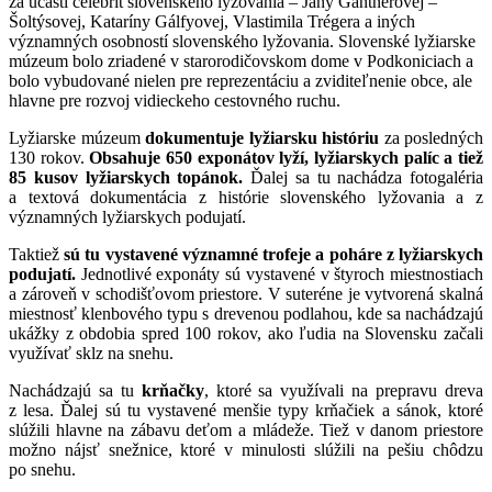
za účasti celebrít slovenského lyžovania – Jany Gantnerovej –
Šoltýsovej, Kataríny Gálfyovej, Vlastimila Trégera a iných
významných osobností slovenského lyžovania. Slovenské lyžiarske
múzeum bolo zriadené v starorodičovskom dome v Podkoniciach a
bolo vybudované nielen pre reprezentáciu a zviditeľnenie obce, ale
hlavne pre rozvoj vidieckeho cestovného ruchu.
Lyžiarske múzeum
dokumentuje lyžiarsku históriu
za posledných
130 rokov.
Obsahuje 650 exponátov lyží, lyžiarskych palíc a tiež
85 kusov lyžiarskych topánok.
Ďalej sa tu nachádza fotogaléria
a textová dokumentácia z histórie slovenského lyžovania a z
významných lyžiarskych podujatí.
Taktiež
sú tu vystavené významné trofeje a poháre z lyžiarskych
podujatí.
Jednotlivé exponáty sú vystavené v štyroch miestnostiach
a zároveň v schodišťovom priestore. V suteréne je vytvorená skalná
miestnosť klenbového typu s drevenou podlahou, kde sa nachádzajú
ukážky z obdobia spred 100 rokov, ako ľudia na Slovensku začali
využívať sklz na snehu.
Nachádzajú sa tu
krňačky
, ktoré sa využívali na prepravu dreva
z lesa. Ďalej sú tu vystavené menšie typy krňačiek a sánok, ktoré
slúžili hlavne na zábavu deťom a mládeže. Tiež v danom priestore
možno nájsť snežnice, ktoré v minulosti slúžili na pešiu chôdzu
po snehu.