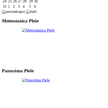
24
25
26
27
28
29
30
31
1
2
3
4
5
6
Meteostanica Pleše
Panoráma Pleše